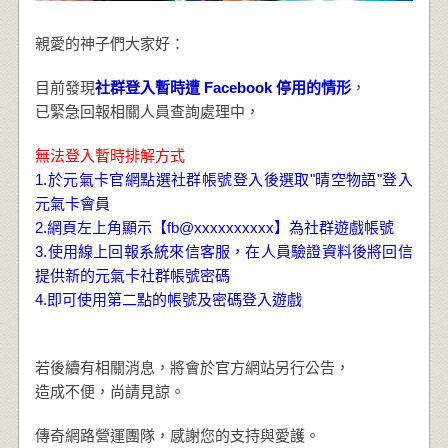
親愛的神子們大家好：
目前發現
社群登入暫時遭 Facebook 停用
的情形
，
已緊急回報相關人員查詢處理中，
無法登入暫時排解方式
1.於元氣卡官網點選社群帳號登入後選取"晴空物語"登入
元氣卡會員
2.網頁左上角顯示【fb@xxxxxxxxxx】為社群遊戲帳號
3.使用線上回報系統來信客服，在人員驗證資料後將回信
提供新的元氣卡社群帳號密碼
4.即可使用第二點的帳號及密碼登入遊戲
若後續有相關消息，將會於官方網站另行公告，
造成不便，尚請見諒。
傳奇網路營運團隊，感謝您的支持與愛護。