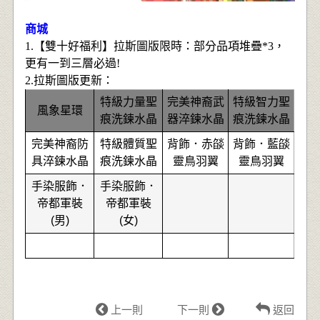
商城
1.【雙十好福利】
拉
斯圖版限時
：部分品項堆疊*3，
更有一到三層必過!
2.
拉
斯圖版更新
：
特級力量聖
完美神裔武
特級智力聖
風象星環
痕洗鍊水晶
器淬鍊水晶
痕洗鍊水晶
完美神裔防
特級體質聖
背飾．赤燄
背飾．藍燄
具淬鍊水晶
痕洗鍊水晶
靈鳥羽翼
靈鳥羽翼
手染服飾．
手染服飾．
帝都軍裝
帝都軍裝
(男)
(女)
上一則
下一則
返回