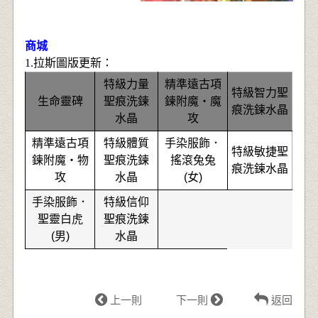
商城
1.
拉
斯圖版更新：
特級力量
精準遠古項
特級智力聖
生命靈碑
聖痕洗鍊
鍊附魔‧魔
痕洗鍊水晶
水晶
攻
精準遠古項
特級體質
手染服飾．
特級敏捷聖
鍊附魔‧物
聖痕洗鍊
搖滾兔兔
痕洗鍊水晶
攻
水晶
(女)
手染服飾．
特級信仰
聖靈白虎
聖痕洗鍊
(男)
水晶
上一則
下一則
返回