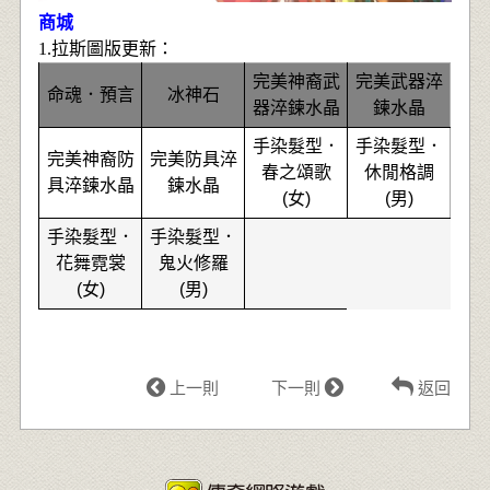
商城
1.
拉
斯圖版更新：
完美神裔武
完美武器淬
命魂．預言
冰神石
器淬鍊水晶
鍊水晶
手染髮型．
手染髮型．
完美神裔防
完美防具淬
春之頌歌
休閒格調
具淬鍊水晶
鍊水晶
(女)
(男)
手染髮型．
手染髮型．
花舞霓裳
鬼火修羅
(女)
(男)
上一則
下一則
返回