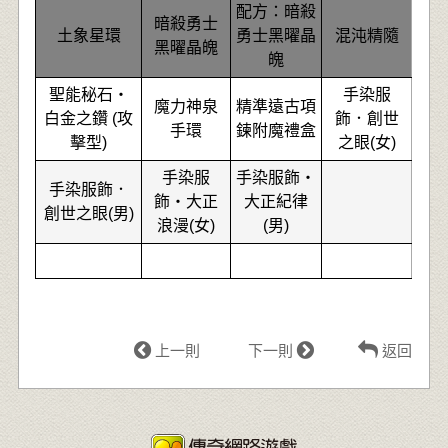
配方：暗殺
暗殺勇士
土象星環
勇士黑曜晶
混沌精隨
黑曜晶魄
魄
聖能秘石‧
手染服
魔力神泉
精準遠古項
白金之鑽 (攻
飾．創世
手環
鍊附魔禮盒
擊型)
之眼(女)
手染服
手染服飾‧
手染服飾．
飾‧大正
大正紀律
創世之眼(男)
浪漫(女)
(男)
上一則
下一則
返回