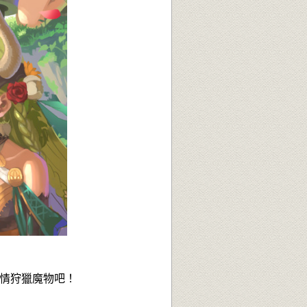
子們快盡情狩獵魔物吧！