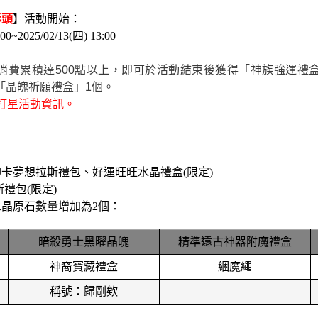
彩頭
】活動開始：
~2025/02/13(四) 13:00
費累積達500點以上，即可於活動結束後獲得「神族強運禮盒 (
「晶魄祈願禮盒」1個。
打星活動資訊。
神卡夢想拉斯禮包、好運旺旺水晶禮盒(限定)
禮包(限定)
晶原石數量增加為2個：
暗殺勇士黑曜晶魄
精準遠古神器附魔禮盒
神裔寶藏禮盒
綑魔繩
稱號：歸剛欸