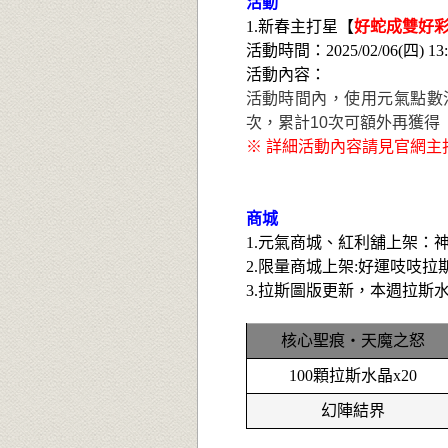
活動
1.新春
主打星【
好蛇成雙好
活動時間：2025/02/06(四) 13:00
活動內容：
活動時間內，使用元氣點數消
次，累計10次可額外再獲得
※ 詳細活動內容請見官網主
商城
1.元氣商城、紅利舖上架：
2.限量商城上架:好運吱吱拉斯
3.
拉
斯圖版更新，本週拉斯水
核心聖痕‧天魔之怒
100顆拉斯水晶x20
幻陣結界