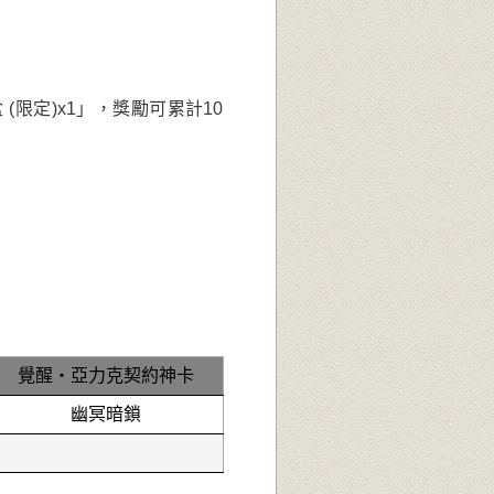
限定)x1」，獎勵可累計10
覺醒‧亞力克契約神卡
幽冥暗鎖