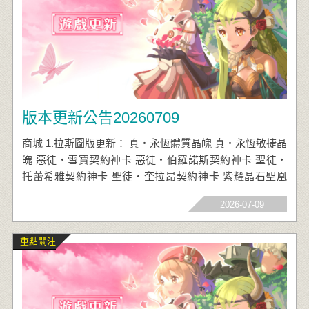
版本更新公告20260709
商城 1.拉斯圖版更新： 真‧永恆體質晶魄 真‧永恆敏捷晶
魄 惡徒‧雪寶契約神卡 惡徒‧伯羅諾斯契約神卡 聖徒‧
托蕾希雅契約神卡 聖徒‧奎拉昂契約神卡 紫耀晶石聖凰
紅焰晶石聖凰 面飾．頑皮兔耳眼鏡 面飾．純潔兔耳眼鏡
2026-07-09
重點關注