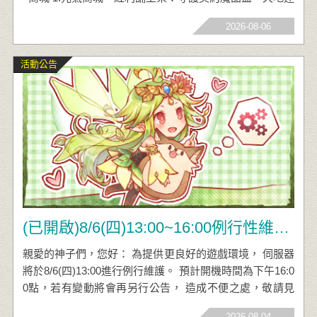
心拉斯寶盒 、兔飛猛進水晶箱 2. 拉斯圖版品項更新： 疾
2026-08-06
風勇士晶魄 鐵盾勇士晶魄 夜風勇士晶魄 鋼刀勇士晶魄 赤
紅勇士晶魄
活動公告
(已開啟)8/6(四)13:00~16:00例行性維護公告
親愛的神子們，您好： 為提供更良好的遊戲環境， 伺服器
將於8/6(四)13:00進行例行維護。 預計開機時間為下午16:0
0點，若有變動將會再另行公告， 造成不便之處，敬請見
諒。 傳奇網路遊戲公司，感謝您的支持與愛護。
2026-08-04