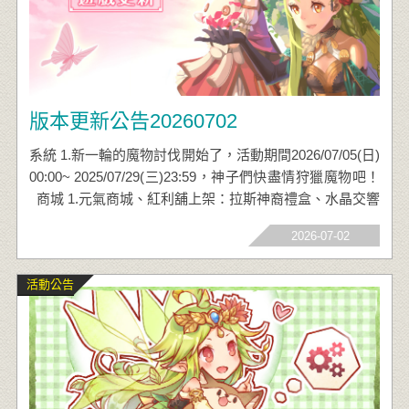
版本更新公告20260702
系統 1.新一輪的魔物討伐開始了，活動期間2026/07/05(日)
00:00~ 2025/07/29(三)23:59，神子們快盡情狩獵魔物吧！
商城 1.元氣商城、紅利舖上架：拉斯神裔禮盒、水晶交響
曲禮盒 2. 拉斯圖版限時加碼：第四~七層拉斯水晶碎片堆
2026-07-02
疊2倍、敬請神子們把握機會唷！ 3.拉斯圖版品項更新：
核心聖痕‧天魔之怒 聖能秘石‧白金之鑽 (攻擊型) 遠古武
活動公告
器附魔‧黑