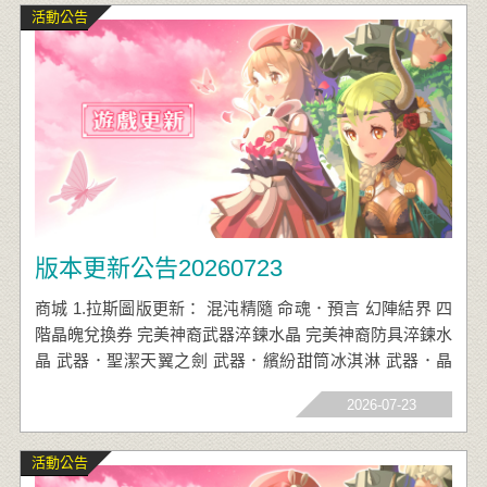
活動公告
版本更新公告20260723
商城 1.拉斯圖版更新： 混沌精隨 命魂．預言 幻陣結界 四
階晶魄兌換券 完美神裔武器淬鍊水晶 完美神裔防具淬鍊水
晶 武器．聖潔天翼之劍 武器．繽紛甜筒冰淇淋 武器．晶
耀時空之刃 武器．嗜血薔薇大槌
2026-07-23
活動公告