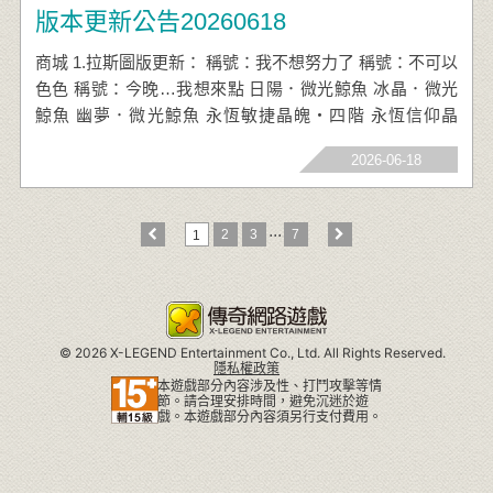
版本更新公告20260618
商城 1.拉斯圖版更新： 稱號：我不想努力了 稱號：不可以
色色 稱號：今晚…我想來點 日陽．微光鯨魚 冰晶．微光
鯨魚 幽夢．微光鯨魚 永恆敏捷晶魄‧四階 永恆信仰晶
魄‧四階 永恆體質晶魄‧四階 手染服飾．夏戀泳裝(女) 手
2026-06-18
染服飾．時尚永褲(男) 面飾．酷熊檸檬冰棒 面飾．牛奶巧
克冰棒
...
2
3
7
1
©
2026 X-LEGEND Entertainment Co., Ltd. All Rights Reserved.
隱私權政策
本遊戲部分內容涉及性、打鬥攻擊等情
節。請合理安排時間，避免沉迷於遊
戲。本遊戲部分內容須另行支付費用。