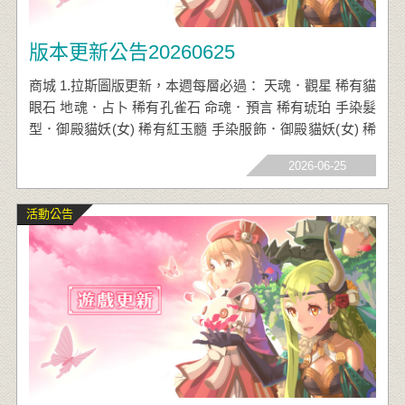
版本更新公告20260625
商城 1.拉斯圖版更新，本週每層必過： 天魂．觀星 稀有貓
眼石 地魂．占卜 稀有孔雀石 命魂．預言 稀有琥珀 手染髮
型．御殿貓妖(女) 稀有紅玉髓 手染服飾．御殿貓妖(女) 稀
有祖母綠 災厄神卡指定兌換證 真‧晶魄兌換券
2026-06-25
活動公告