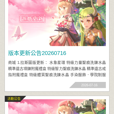
版本更新公告20260716
商城 1.拉斯圖版更新： 水象星環 特級力量聖痕洗鍊水晶
精準遠古項鍊附魔禮盒 特級智力聖痕洗鍊水晶 精準遠古戒
指附魔禮盒 特級體質聖痕洗鍊水晶 手染服飾．學院制服
(男) 手染服飾．學院制服(女) 手染髮型．海風時光(男) 手
2026-07-16
染髮型．海風輕語(女)
活動公告