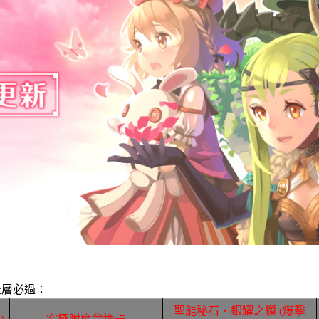
全層必過：
聖能秘石‧銀耀之鑽 (爆擊