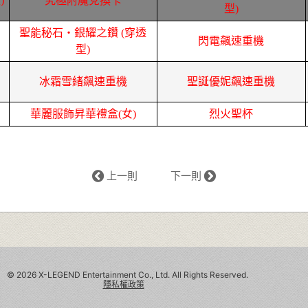
)
究極附魔兌換卡
型)
聖能秘石‧銀耀之鑽 (穿透
閃電飆速重機
型)
冰霜雪緒飆速重機
聖誕優妮飆速重機
華麗服飾昇華禮盒(女)
烈火聖杯
上一則
下一則
©
2026 X-LEGEND Entertainment Co., Ltd. All Rights Reserved.
隱私權政策