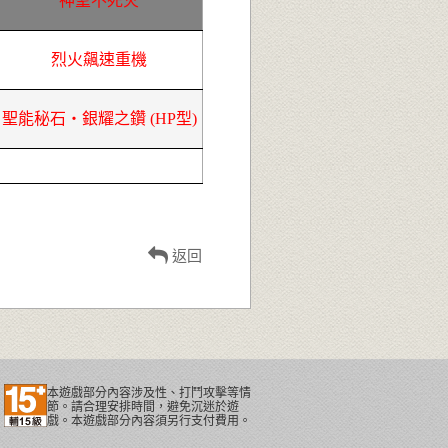
神聖不死火
烈火飆速重機
聖能秘石‧銀耀之鑽 (HP型)
返回
本遊戲部分內容涉及性、打鬥攻擊等情
節。請合理安排時間，避免沉迷於遊
戲。本遊戲部分內容須另行支付費用。