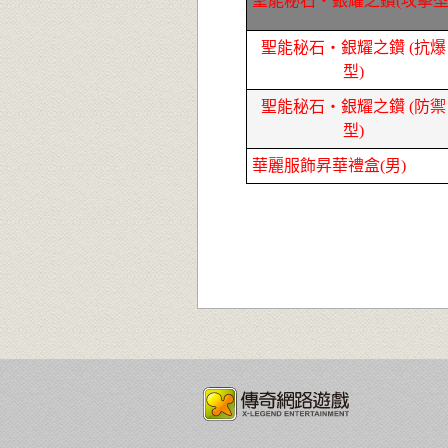
聖能秘石‧銀耀之鑽(攻擊型
聖能秘石‧銀耀之鑽 (抗爆
型)
聖能秘石‧銀耀之鑽 (防禦
型)
華麗服飾昇華禮盒(男)