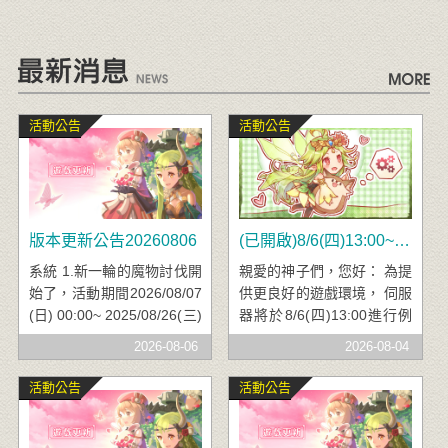
活動公告
活動公告
版本更新公告20260806
(已開啟)8/6(四)13:00~16:00例行性維護公告
​ 系統 1.新一輪的魔物討伐開
親愛的神子們，您好： 為提
始了，活動期間2026/08/07
供更良好的遊戲環境， 伺服
(日) 00:00~ 2025/08/26(三)
器將於8/6(四)13:00進行例
23:59，神子們快盡情狩獵
行維護。 預計開機時間為下
2026-08-06
2026-08-04
魔物吧！ 商城 1.元氣商
午16:00點，若有變動將會
城、紅利舖上架：守護契約
再另行公告， 造成不便之
活動公告
活動公告
魔晶盒、天地連心拉斯寶盒
處，敬請見諒。 傳奇網路遊
、兔飛猛進水晶箱 2. 拉斯
戲公司，感謝您的支持與愛
圖版品項更新： 疾風勇士晶
護。