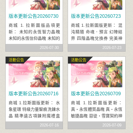
魄 鐵盾勇士晶魄 夜風勇士
晶魄 鋼刀勇士晶魄 赤紅勇
版本更新公告20260730
版本更新公告20260723
士晶魄
商城 1. 拉斯圖版品項更
商城 1.拉斯圖版更新： 混
新： 未知的永恆智力晶魄
沌精隨 命魂．預言 幻陣結
未知的永恆信仰晶魄 未知的
界 四階晶魄兌換券 完美神
永恆體質晶魄 未知的永恆敏
裔武器淬鍊水晶 完美神裔防
2026-07-30
2026-07-23
捷晶魄 未知的永恆力量晶魄
具淬鍊水晶 武器．聖潔天翼
金品坐騎配方兌換券 修羅怒
之劍 武器．繽紛甜筒冰淇淋
活動公告
活動公告
武道極意 高級智力聖痕洗鍊
武器．晶耀時空之刃 武器．
水晶 高級力量聖痕洗鍊水晶
嗜血薔薇大槌
天之魔‧核心碎片
版本更新公告20260716
版本更新公告20260709
商城 1.拉斯圖版更新： 水
商城 1.拉斯圖版更新：
象星環 特級力量聖痕洗鍊水
真‧永恆體質晶魄 真‧永恆
晶 精準遠古項鍊附魔禮盒
敏捷晶魄 惡徒‧雪寶契約神
特級智力聖痕洗鍊水晶 精準
卡 惡徒‧伯羅諾斯契約神卡
2026-07-16
2026-07-09
遠古戒指附魔禮盒 特級體質
聖徒‧托蕾希雅契約神卡 聖