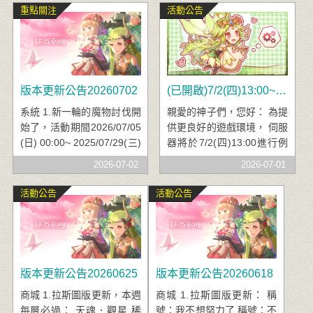
聖痕洗鍊水晶 手染服飾．學
徒‧奎拉昂契約神卡 紫耀晶
重點關注
活動公告
院制服(男) 手染服飾．學院
石聖凰 紅焰晶石聖凰 面
制服(女) 手染髮型．海風時
飾．頑皮兔耳眼鏡 面飾．純
光(男) 手染髮型．海風輕語
潔兔耳眼鏡
(女)
版本更新公告20260702
(已開啟)7/2(四)13:00~16:00例行性維護公告
系統 1.新一輪的魔物討伐開
親愛的神子們，您好： 為提
始了，活動期間2026/07/05
供更良好的遊戲環境， 伺服
(日) 00:00~ 2025/07/29(三)
器將於7/2(四)13:00進行例
23:59，神子們快盡情狩獵
行維護。 預計開機時間為下
2026-07-02
2026-07-01
魔物吧！ 商城 1.元氣商
午16:00點，若有變動將會
城、紅利舖上架：拉斯神裔
再另行公告， 造成不便之
活動公告
活動公告
禮盒、水晶交響曲禮盒 2.
處，敬請見諒。 傳奇網路遊
拉斯圖版限時加碼：第四~
戲公司，感謝您的支持與愛
七層拉斯水晶碎片堆疊2
護。
倍、敬請神子們把握機會
唷！ 3.拉斯圖版品項更新：
版本更新公告20260625
版本更新公告20260618
核心聖痕‧天魔之怒 聖能秘
商城 1.拉斯圖版更新，本週
商城 1.拉斯圖版更新： 稱
石‧白金之鑽 (攻擊型) 遠古
每層必過： 天魂．觀星 稀
號：我不想努力了 稱號：不
武器附魔‧黑