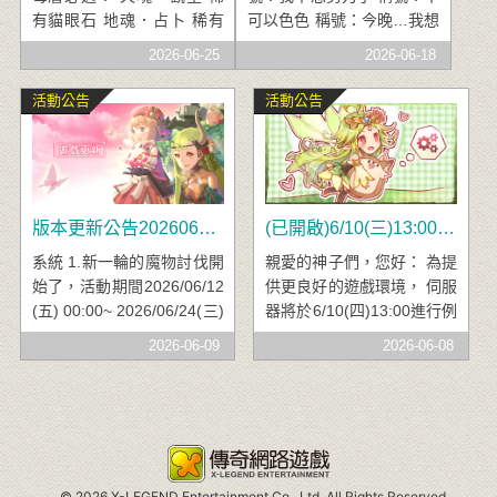
有貓眼石 地魂．占卜 稀有
可以色色 稱號：今晚…我想
孔雀石 命魂．預言 稀有琥
來點 日陽．微光鯨魚 冰
2026-06-25
2026-06-18
珀 手染髮型．御殿貓妖(女)
晶．微光鯨魚 幽夢．微光鯨
稀有紅玉髓 手染服飾．御殿
魚 永恆敏捷晶魄‧四階 永
活動公告
活動公告
貓妖(女) 稀有祖母綠 災厄神
恆信仰晶魄‧四階 永恆體質
卡指定兌換證 真‧晶魄兌換
晶魄‧四階 手染服飾．夏戀
券
泳裝(女) 手染服飾．時尚永
褲(男) 面飾．酷熊檸檬冰棒
面飾．牛奶巧克冰棒
版本更新公告20260610 (2026/06/11新增說明)
(已開啟)6/10(三)13:00~16:00例行性維護公告
系統 1.新一輪的魔物討伐開
親愛的神子們，您好： 為提
始了，活動期間2026/06/12
供更良好的遊戲環境， 伺服
(五) 00:00~ 2026/06/24(三)
器將於6/10(四)13:00進行例
23:59，神子們快盡情狩獵
行維護。 預計開機時間為下
2026-06-09
2026-06-08
魔物吧！ 2.(2026/6/11 11:1
午16:00點，若有變動將會
2新增): 針對「拉斯圖版」
再另行公告， 造成不便之
最上層在轉到「究極強化水
處，敬請見諒。 傳奇網路遊
晶」時，會異常獲得整排獎
戲公司，感謝您的支持與愛
勵之問題，已於今日（6/1
護。
1）11:15 全數修正完畢，
©
2026 X-LEGEND Entertainment Co., Ltd. All Rights Reserved.