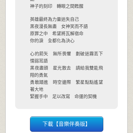
神子的刻印 轉眼之間甦醒
英雄最終為力量迷失自己
黑夜漫長無盡 女神笑而不語
原罪之中 希望將瓦解宿命
你的淚 全都化為決心
心的箭矢 無所畏懼 劃破迷霧丟下
懦弱耳語
黑夜盡頭 星光散去 請給我雙能飛
翔的勇氣
勇敢踏進 時空邊際 繁星點點遙望
著大地
緊握手中 足以改寫 命運的契機
下載【音樂伴奏版】