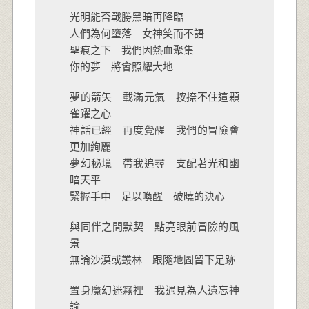
光明能否戰勝黑暗再降臨
人們為何墮落 女神笑而不語
聖痕之下 我們因熱血聚集
你的夢 將會照耀大地
夢的箭矢 載滿元氣 按捺不住這顆
雀躍之心
神話已經 再度覺醒 我們的冒險會
更加絢麗
夢幻秘境 帶我追尋 支配著光和幽
暗天平
緊握手中 足以喚醒 破曉的決心
與同伴之間默契 點亮眼前冒險的風
景
無論沙漠或叢林 跟隨地圖留下足跡
置身魔幻迷霧裡 我遇見為人遺忘神
諭