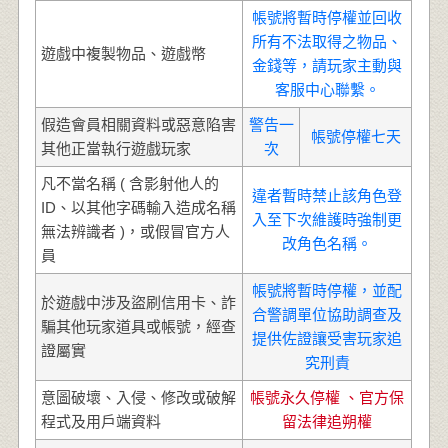
帳號將暫時停權並回收
所有不法取得之物品、
遊戲中複製物品、遊戲幣
金錢等，請玩家主動與
客服中心聯繫。
假造會員相關資料或惡意陷害
警告一
帳號停權七天
其他正當執行遊戲玩家
次
凡不當名稱 ( 含影射他人的
違者暫時禁止該角色登
ID、以其他字碼輸入造成名稱
入至下次維護時強制更
無法辨識者 )，或假冒官方人
改角色名稱。
員
帳號將暫時停權，並配
於遊戲中涉及盜刷信用卡、詐
合警調單位協助調查及
騙其他玩家道具或帳號，經查
提供佐證讓受害玩家追
證屬實
究刑責
意圖破壞、入侵、修改或破解
帳號永久停權 、官方保
程式及用戶端資料
留法律追朔權