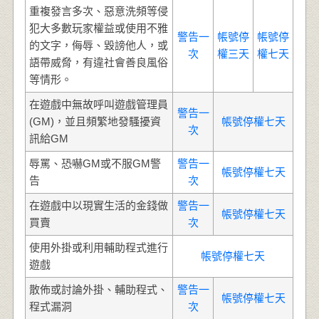
重複發言多次、惡意洗頻等侵
犯大多數玩家權益或使用不雅
警告一
帳號停
帳號停
的文字，侮辱、毀謗他人，或
次
權三天
權七天
語帶威脅，有違社會善良風俗
等情形。
在遊戲中無故呼叫遊戲管理員
警告一
(GM)，並且頻繁地發騷擾資
帳號停權七天
次
訊給GM
辱罵、恐嚇GM或不服GM警
警告一
帳號停權七天
告
次
在遊戲中以現實生活的金錢做
警告一
帳號停權七天
買賣
次
使用外掛或利用輔助程式進行
帳號停權七天
遊戲
散佈或討論外掛、輔助程式、
警告一
帳號停權七天
程式漏洞
次