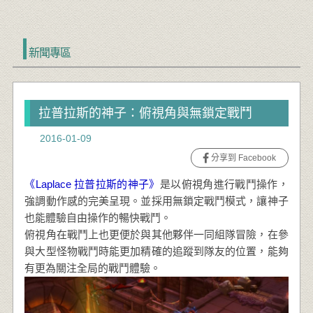
新聞專區
拉普拉斯的神子：俯視角與無鎖定戰鬥
2016-01-09
分享到 Facebook
《Laplace 拉普拉斯的神子》
是以俯視角進行戰鬥操作，
強調動作感的完美呈現。並採用無鎖定戰鬥模式，讓神子
也能體驗自由操作的暢快戰鬥。
俯視角在戰鬥上也更便於與其他夥伴一同組隊冒險，在參
與大型怪物戰鬥時能更加精確的追蹤到隊友的位置，能夠
有更為關注全局的戰鬥體驗。