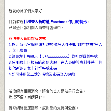
親愛的神子們大家好：
目前發現
社群登入暫時遭 Facebook 停用
的情形
，
已緊急回報相關人員查詢處理中，
無法登入暫時排解方式
1.於元氣卡官網點選社群帳號登入後選取"晴空物語"登入
元氣卡會員
2.網頁左上角顯示【fb@xxxxxxxxxx】為社群遊戲帳號
3.使用線上回報系統來信客服，在人員驗證資料後將回信
提供新的元氣卡社群帳號密碼
4.即可使用第二點的帳號及密碼登入遊戲
若後續有相關消息，將會於官方網站另行公告，
造成不便，尚請見諒。
傳奇網路營運團隊，感謝您的支持與愛護。