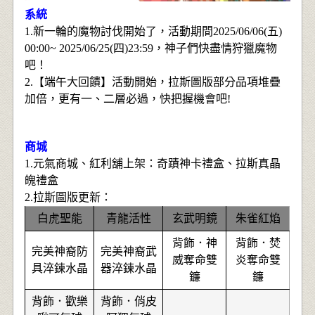
系統
1.新一輪的魔物討伐開始了，活動期間2025/06/06(五)
00:00~ 2025/06/25(四)23:59，神子們快盡情狩獵魔物
吧！
2.【端午大回饋】活動開始，
拉
斯圖版部分品項堆疊
加倍，更有一、二層必過
，
快把握機會吧!
商城
1.元氣商城、紅利舖上架：
奇蹟神卡禮盒
、
拉斯真晶
魄禮盒
2.
拉
斯圖版更新
：
白虎聖能
青龍活性
玄武明鏡
朱雀紅焰
背飾．神
背飾．焚
完美神裔防
完美神裔武
威奪命雙
炎奪命雙
具淬鍊水晶
器淬鍊水晶
鐮
鐮
背飾．歡樂
背飾．俏皮