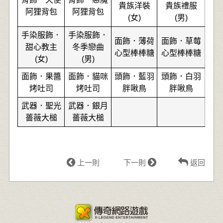
貴族洋裝
貴族禮服
阿狸背包
阿狸背包
(女)
(男)
手染服飾．
手染服飾．
面飾．薄荷
面飾．草莓
甜心教主
冬季戀曲
心型棒棒糖
心型棒棒糖
(女)
(男)
面飾．果醬
面飾．貓咪
頭飾．藍羽
頭飾．白羽
烤吐司
烤吐司
胖啾鳥
胖啾鳥
武器．聖光
武器．銀月
薔薇大槌
薔薇大槌
上一則
下一則
返回