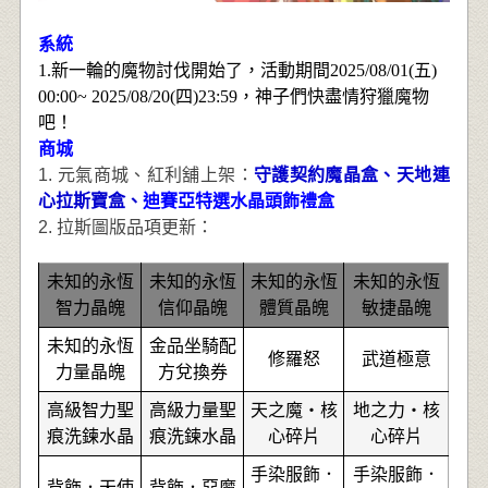
系統
1.新一輪的魔物討伐開始了，活動期間2025/08/01(五)
00:00~ 2025/08/20(四)23:59，神子們快盡情狩獵魔物
吧！
商城
1.
元氣商城、紅利舖上架：
守護契約魔晶盒、天地連
心拉斯寶盒、
迪賽亞特選水晶頭飾禮盒
2.
拉斯圖版品項更新：
未知的永恆
未知的永恆
未知的永恆
未知的永恆
智力晶魄
信仰晶魄
體質晶魄
敏捷晶魄
未知的永恆
金品坐騎配
修羅怒
武道極意
力量晶魄
方兌換券
高級智力聖
高級力量聖
天之魔‧核
地之力‧核
痕洗鍊水晶
痕洗鍊水晶
心碎片
心碎片
手染服飾．
手染服飾．
背飾．天使
背飾．惡魔