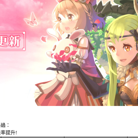
必過
：
率提升!