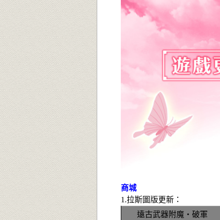
商城
1.
拉
斯圖版更新
：
遠古武器附魔‧破軍