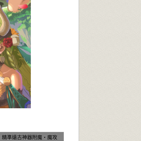
精準遠古神器附魔‧魔攻