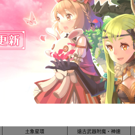
土象星環
遠古武器附魔‧神速