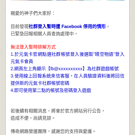
親愛的神子們大家好：
目前發現
社群登入暫時遭 Facebook 停用
的情形
，
已緊急回報相關人員查詢處理中，
無法登入暫時排解方式
1.於元氣卡官網點選社群帳號登入後選取"晴空物語"登入
元氣卡會員
2.網頁左上角顯示【fb@xxxxxxxxxx】為社群遊戲帳號
3.使用線上回報系統來信客服，在人員驗證資料後將回信
提供新的元氣卡社群帳號密碼
4.即可使用第二點的帳號及密碼登入遊戲
若後續有相關消息，將會於官方網站另行公告，
造成不便，尚請見諒。
傳奇網路營運團隊，感謝您的支持與愛護。