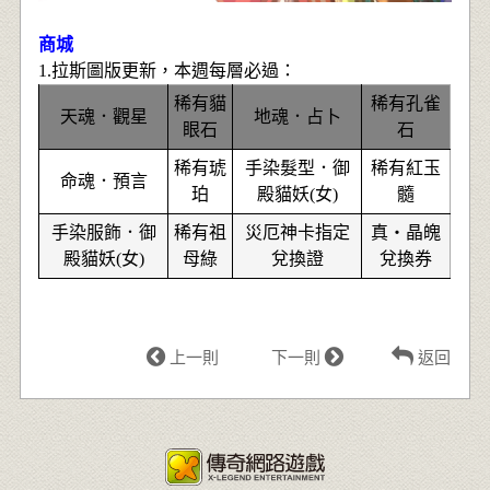
商城
1.
拉
斯圖版更新，
本週每層必過
：
稀有貓
稀有孔雀
天魂．觀星
地魂．占卜
眼石
石
稀有琥
手染髮型．御
稀有紅玉
命魂．預言
珀
殿貓妖(女)
髓
手染服飾．御
稀有祖
災厄神卡指定
真‧晶魄
殿貓妖(女)
母綠
兌換證
兌換券
上一則
下一則
返回