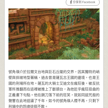
分享到 Facebook
號角嶺介於拉爾文台地與巨石丘陵的交界，因其獨特的峭
壁與斜坡地型著稱，過去曾是薩瓦古王國的邊境，也是王
國的刑場所在地。薩瓦的大騎士艾迪文在瘋狂後，被反抗
軍所推翻而在這裡被推上了斷頭台，為他近乎瘋狂扭曲的
正義畫下句點。他在鍘刀落下前的狂笑，就如同詛咒般的
聲響在此地迴盪了千年，如今的號角嶺人煙不再，只剩下
刑場中的怨魂徘徊不散。