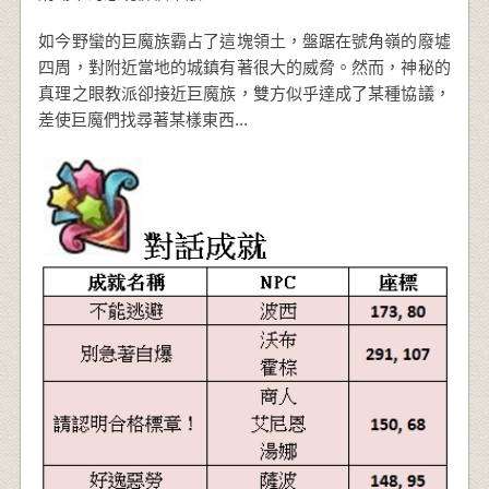
如今野蠻的巨魔族霸占了這塊領土，盤踞在號角嶺的廢墟
四周，對附近當地的城鎮有著很大的威脅。然而，神秘的
真理之眼教派卻接近巨魔族，雙方似乎達成了某種協議，
差使巨魔們找尋著某樣東西...