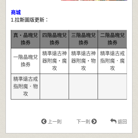
商城
1.
拉
斯圖版更新：
真‧晶魄兌
四階晶魄兌
三階晶魄兌
二階晶魄兌
換券
換券
換券
換券
精準遠古神
精準遠古神
精準遠古戒
一階晶魄兌
器附魔‧魔
器附魔‧物
指附魔．魔
換券
攻
攻
攻
精準遠古戒
指附魔．物
攻
上一則
下一則
返回