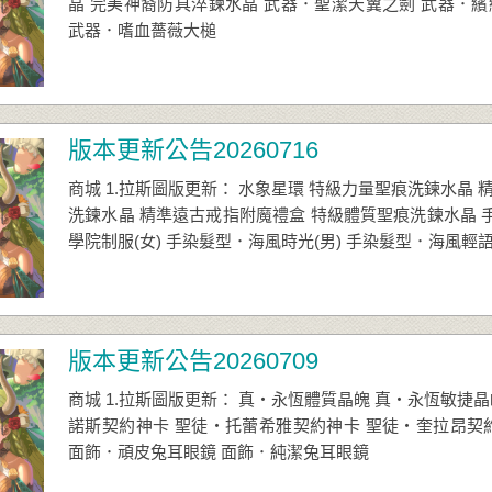
晶 完美神裔防具淬鍊水晶 武器．聖潔天翼之劍 武器．
武器．嗜血薔薇大槌
版本更新公告20260716
商城 1.拉斯圖版更新： 水象星環 特級力量聖痕洗鍊水晶
洗鍊水晶 精準遠古戒指附魔禮盒 特級體質聖痕洗鍊水晶 手
學院制服(女) 手染髮型．海風時光(男) 手染髮型．海
版本更新公告20260709
商城 1.拉斯圖版更新： 真‧永恆體質晶魄 真‧永恆敏捷
諾斯契約神卡 聖徒‧托蕾希雅契約神卡 聖徒‧奎拉昂契
面飾．頑皮兔耳眼鏡 面飾．純潔兔耳眼鏡