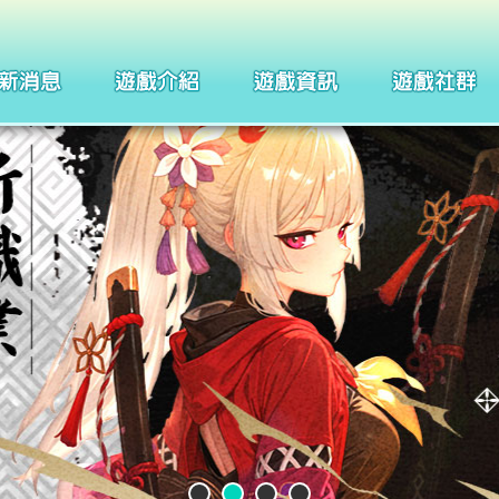
製作團隊
四格漫畫
武器系統介紹
巴哈姆特
聖痕系統介紹
聖徒守護者