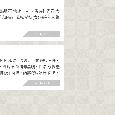
貓眼石 地魂．占卜 稀有孔雀石 命
手染服飾．御殿貓妖(女) 稀有祖母綠
2026-06-25
以色色 稱號：今晚…我想來點 日陽．
‧四階 永恆信仰晶魄‧四階 永恆體
褲(男) 面飾．酷熊檸檬冰棒 面飾．
2026-06-18