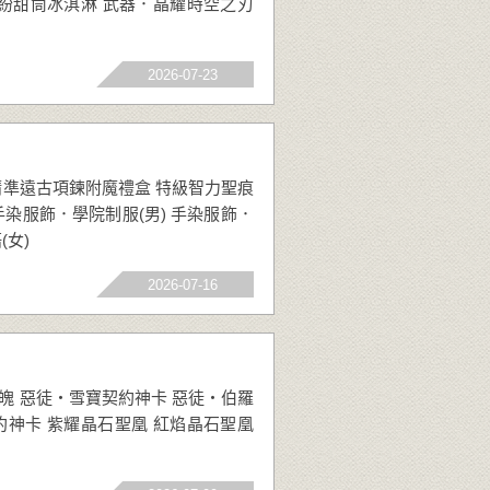
繽紛甜筒冰淇淋 武器．晶耀時空之刃
2026-07-23
 精準遠古項鍊附魔禮盒 特級智力聖痕
染服飾．學院制服(男) 手染服飾．
風輕語(女)
2026-07-16
晶魄 惡徒‧雪寶契約神卡 惡徒‧伯羅
約神卡 紫耀晶石聖凰 紅焰晶石聖凰