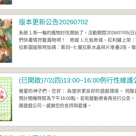
版本更新公告20260702
系統 1.新一輪的魔物討伐開始了，活動期間2026/07/05(日) 00:0
們快盡情狩獵魔物吧！ 商城 1.元氣商城、紅利舖上架：
拉斯圖版限時加碼：第四~七層拉斯水晶碎片堆疊2倍、敬
品項更新： 核心聖痕‧天魔之怒 聖能秘石‧白金之鑽 (攻
(已開啟)7/2(四)13:00~16:00例行性維
親愛的神子們，您好： 為提供更良好的遊戲環境， 伺服器將於
預計開機時間為下午16:00點，若有變動將會再另行公告，
路遊戲公司，感謝您的支持與愛護。