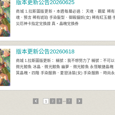
版本更新公告20260625
商城 1.拉斯圖版更新，本週每層必過： 天魂．觀星 稀有
魂．預言 稀有琥珀 手染髮型．御殿貓妖(女) 稀有紅玉髓 
災厄神卡指定兌換證 真‧晶魄兌換券
版本更新公告20260618
商城 1.拉斯圖版更新： 稱號：我不想努力了 稱號：不可
微光鯨魚 冰晶．微光鯨魚 幽夢．微光鯨魚 永恆敏捷晶魄
質晶魄‧四階 手染服飾．夏戀泳裝(女) 手染服飾．時尚永
牛奶巧克冰棒
...
2
3
7
1