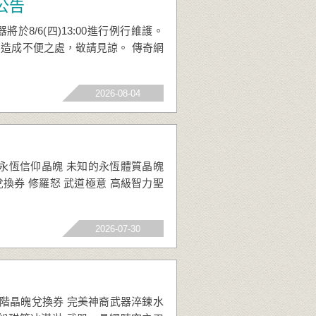
護公告
8/6(四)13:00進行例行維護。
 造成不便之處，敬請見諒。 傳奇網
2026-08-04
的永恆信仰晶魄 未知的永恆體質晶魄
換券 修羅怒 武道極意 高級智力聖
2026-07-30
 四階晶魄兌換券 完美神裔武器淬鍊水