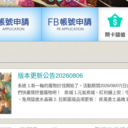
版本更新公告20260806
​ 系統 1.新一輪的魔物討伐開始了，活動期間2026/08/07(日) 00:
們快盡情狩獵魔物吧！ 商城 1.元氣商城、紅利舖上架
、兔飛猛進水晶箱 2. 拉斯圖版品項更新： 疾風勇士晶魄
士晶魄 赤紅勇士晶魄