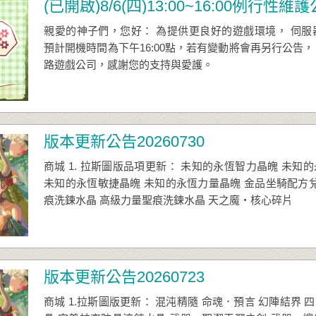
(已開啟)8/6(四)13:00~16:00例行性維
親愛的神子們，您好： 為提供更良好的遊戲環境， 伺服器將於
預計開機時間為下午16:00點，若有變動將會再另行公告，
路遊戲公司，感謝您的支持與愛護。
版本更新公告20260730
商城 1. 拉斯圖版品項更新： 未知的永恆智力晶魄 未知
未知的永恆敏捷晶魄 未知的永恆力量晶魄 金品坐騎配方兌
痕洗鍊水晶 高級力量聖痕洗鍊水晶 天之魔‧核心碎片
版本更新公告20260723
商城 1.拉斯圖版更新： 混沌精隨 命魂．預言 幻陣結界